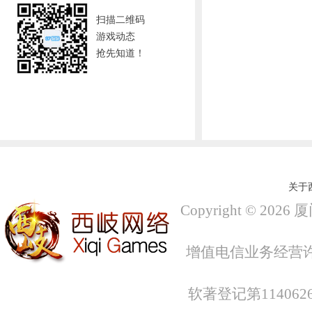
扫描二维码
游戏动态
抢先知道！
关于
Copyright ©
2026
厦
增值电信业务经营许可证
软著登记第114062