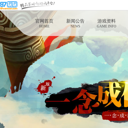
官网首页
新闻公告
游戏资料
HOME
NEWS
GAME INFO