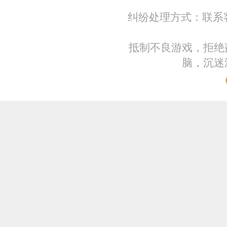
纠纷处理方式：联系
抵制不良游戏，拒绝
脑，沉迷