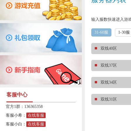
输入服数快速进入游
31-60服
1-30服
双线40区
双线37区
双线34区
客服中心
双线31区
官方1群：136365358
客服小希：
在线客服
客服小白：
在线客服